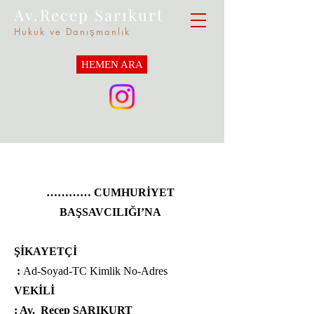
Av.Recep Sarıkurt
Hukuk ve Danışmanlık
HEMEN ARA
………… CUMHURİYET
BAŞSAVCILIĞI’NA
ŞİKAYETÇİ
:
Ad-Soyad-TC Kimlik No-Adres
VEKİLİ
: Av.
Recep SARIKURT