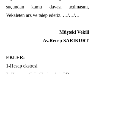
suçundan kamu davası açılmasını,
Vekaleten arz ve talep ederiz. …/…/…
Müşteki Vekili
Av.Recep SARIKURT
EKLER:
1-Hesap ekstresi
2- Kamera görüntülerine dair CD
3-Vekâletname
Avukata
Talebinizi İletin