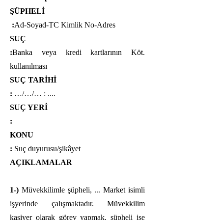
ŞÜPHELİ
:
Ad-Soyad-TC Kimlik No-Adres
SUÇ
:
Banka veya kredi kartlarının Köt.
kullanılması
SUÇ TARİHİ
:
…/…/… : ....
SUÇ YERİ
:
KONU
:
Suç duyurusu/şikâyet
AÇIKLAMALAR
1-)
Müvekkilimle şüpheli, ... Market isimli
işyerinde çalışmaktadır. Müvekkilim
kasiyer olarak görev yapmak, şüpheli ise