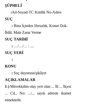
ŞÜPHELİ
:
Ad-Soyad-TC Kimlik No-Adres
SUÇ
:
Bina İçinden Hırsızlık, Konut Dok.
İhlâl, Mala Zarar Verme
SUÇ TARİHİ
:
…/…/… : ....
SUÇ YERİ
:
KONU
:
Suç duyurusu/şikâyet
AÇIKLAMALAR
1-)
Müvekkilim olay yeri olan ... İli ... İlçesi
... Cd., No: .../... sayılı adreste ikamet
etmektedir.