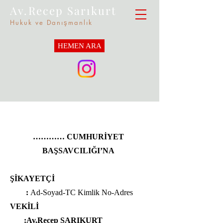
Av.Recep Sarıkurt
Hukuk ve Danışmanlık
HEMEN ARA
………… CUMHURİYET
BAŞSAVCILIĞI’NA
ŞİKAYETÇİ
:
Ad-Soyad-TC Kimlik No-Adres
VEKİLİ
:Av.Recep SARIKURT