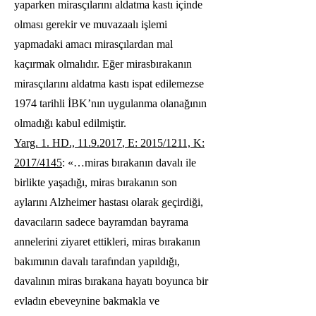
yaparken mirasçılarını aldatma kastı içinde
olması gerekir ve muvazaalı işlemi
yapmadaki amacı mirasçılardan mal
kaçırmak olmalıdır. Eğer mirasbırakanın
mirasçılarını aldatma kastı ispat edilemezse
1974 tarihli İBK’nın uygulanma olanağının
olmadığı kabul edilmiştir.
Yarg. 1. HD.,
11.9.2017
, E: 2015/1211, K:
2017/4145
: «…miras bırakanın davalı ile
birlikte yaşadığı, miras bırakanın son
aylarını Alzheimer hastası olarak geçirdiği,
davacıların sadece bayramdan bayrama
annelerini ziyaret ettikleri, miras bırakanın
bakımının davalı tarafından yapıldığı,
davalının miras bırakana hayatı boyunca bir
evladın ebeveynine bakmakla ve