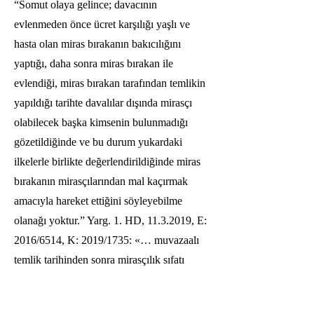
“Somut olaya gelince; davacının
evlenmeden önce ücret karşılığı yaşlı ve
hasta olan miras bırakanın bakıcılığını
yaptığı, daha sonra miras bırakan ile
evlendiği, miras bırakan tarafından temlikin
yapıldığı tarihte davalılar dışında mirasçı
olabilecek başka kimsenin bulunmadığı
gözetildiğinde ve bu durum yukardaki
ilkelerle birlikte değerlendirildiğinde miras
bırakanın mirasçılarından mal kaçırmak
amacıyla hareket ettiğini söyleyebilme
olanağı yoktur.” Yarg. 1. HD,
11.3.2019
, E:
2016/6514, K: 2019/1735: «… muvazaalı
temlik tarihinden sonra mirasçılık sıfatı
kazanan mirasçıya muvazaa nedeniyle dava
açmak hakkı tanınmaması izahı güç bir