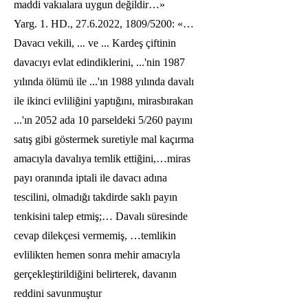
maddi vakıalara uygun değildir…»
Yarg. 1. HD.,
27.6.2022
, 1809/5200: «…
Davacı vekili, ... ve ... Kardeş çiftinin
davacıyı evlat edindiklerini, ...'nin 1987
yılında ölümü ile ...'ın 1988 yılında davalı
ile ikinci evliliğini yaptığını, mirasbırakan
...'ın 2052 ada 10 parseldeki 5/260 payını
satış gibi göstermek suretiyle mal kaçırma
amacıyla davalıya temlik ettiğini,…miras
payı oranında iptali ile davacı adına
tescilini, olmadığı takdirde saklı payın
tenkisini talep etmiş;… Davalı süresinde
cevap dilekçesi vermemiş, …temlikin
evlilikten hemen sonra mehir amacıyla
gerçekleştirildiğini belirterek, davanın
reddini savunmuştur