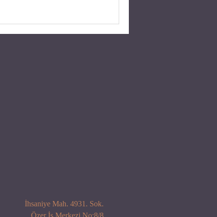
İhsaniye Mah. 4931. Sok.
Özer İş Merkezi No:8/8